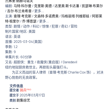
杰弗里·纳赫马诺夫
编剧:
马特·科尔曼
/
克里斯·奥德
/
达里奥·斯卡达潘
/
凯瑟琳·布莱尔
/
吉尔·布兰肯希普
/ 更多...
主演:
查理·考克斯
/
文森特·多诺费奥
/
玛格丽塔·列维耶娃
/
阿耶莱
特·祖里尔
/
乔·博恩瑟
/ 更多...
类型: 剧情 / 动作 / 科幻 / 惊悚 / 犯罪 / 奇幻 / 冒险
制片国家/地区: 美国
语言: 英语
首播: 2025-03-04(美国)
季数: 1,2
集数: 9
单集片长: 60分钟
又名: 超胆侠：重生 / 夜魔侠(重启版) / Daredevil
纽约地狱厨房救世主，再掀街头最强打斗。
为正义而战的盲人律师（查理·考克斯 Charlie Cox 饰），对决
野心勃勃的无良政客。
文件信息
骑兵ᴾᴿᴼ
提交者
2025年03月17日
提交于
剧集综艺
类别