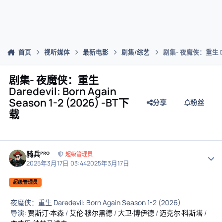
首页
视听媒体
最新电影
剧集/综艺
剧集- 夜魔侠：重生 Dared
剧集- 夜魔侠：重生
Daredevil: Born Again
Season 1-2 (2026) -BT下
分享
粉丝
载
骑兵ᴾᴿᴼ
作者
超级管理员
2025年3月17日 03:44
2025年3月17日
超级管理员
夜魔侠：重生 Daredevil: Born Again Season 1-2 (2026)
导演:
贾斯汀·本森
/
艾伦·穆尔黑德
/
大卫·博伊德
/
迈克尔·科斯塔
/