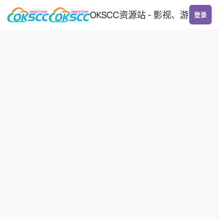
跳转到帖子
OKSCC资源站 - 影视、游戏、
登录