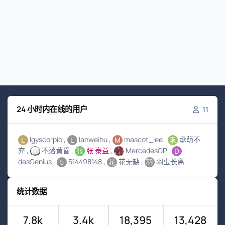
24 小时内在线的用户
11
lgyscorpio
lanweihu
mascot_lee
承萌不
弃
不落黄昏
张 泰益
MercedesGP
dasGenius
514498148
花无缺
羽虫长离
统计数据
7.8k
3.4k
18,395
13,428