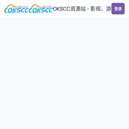
跳转到帖子
OKSCC资源站 - 影视、游戏、
登录