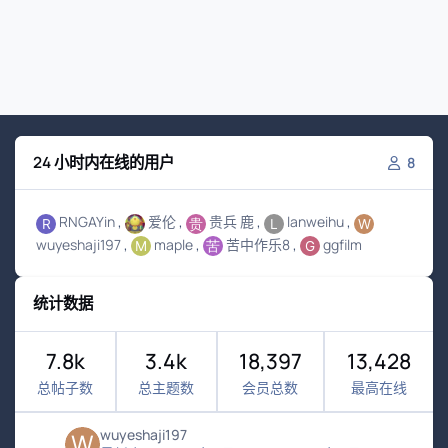
24 小时内在线的用户
8
RNGAYin
爱伦
贵兵 鹿
lanweihu
wuyeshaji197
maple
苦中作乐8
ggfilm
统计数据
7.8k
3.4k
18,397
13,428
总帖子数
总主题数
会员总数
最高在线
wuyeshaji197