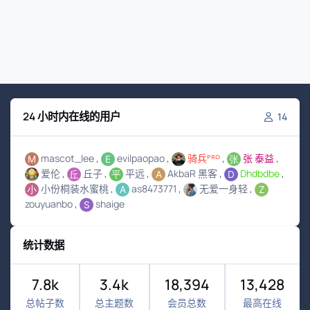
24 小时内在线的用户
14
mascot_lee
evilpaopao
骑兵ᴾᴿᴼ
张 泰益
爱伦
丘子
平远
AkbaR 黑客
Dhdbdbe
小份桐装水蜜桃
as8473771
无爱一身轻
zouyuanbo
shaige
统计数据
7.8k
3.4k
18,394
13,428
总帖子数
总主题数
会员总数
最高在线