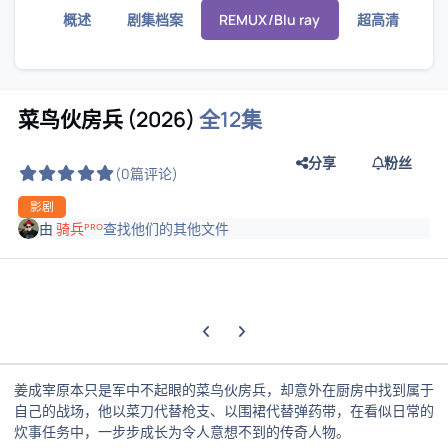
概述
剧集档案
REMUX/Blu ray
超高清
菜鸟伙房兵 (2026)
全12集
分享
粉丝
(0篇评论)
影剧
由
骑兵ᴾᴿᴼ
查找他们的其他文件
上一张轮播幻灯片
下一张轮播幻灯片
姜成宰原本只是军中不起眼的菜鸟伙房兵，却意外在厨房中找到属于
自己的战场，他以菜刀代替枪支、以围裙代替弹药带，在看似日常的
炊事任务中，一步步成长为令人意想不到的传奇人物。