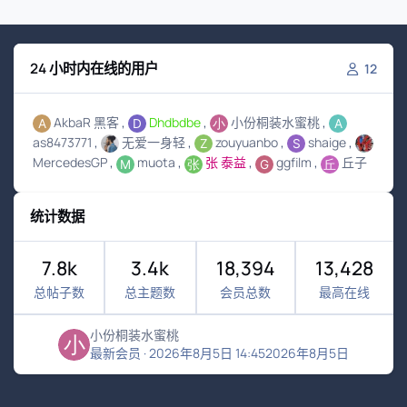
24 小时内在线的用户
12
AkbaR 黑客
Dhdbdbe
小份桐装水蜜桃
as8473771
无爱一身轻
zouyuanbo
shaige
MercedesGP
muota
张 泰益
ggfilm
丘子
统计数据
7.8k
3.4k
18,394
13,428
总帖子数
总主题数
会员总数
最高在线
小份桐装水蜜桃
最新会员
·
2026年8月5日 14:45
2026年8月5日