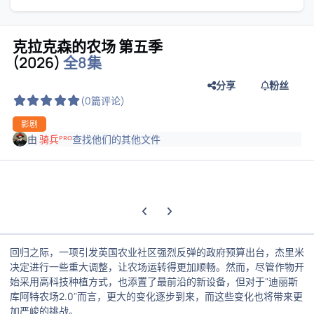
克拉克森的农场 第五季
(2026)
全8集
分享
粉丝
(0篇评论)
影剧
由
骑兵ᴾᴿᴼ
查找他们的其他文件
上一张轮播幻灯片
下一张轮播幻灯片
回归之际，一项引发英国农业社区强烈反弹的政府预算出台，杰里米
决定进行一些重大调整，让农场运转得更加顺畅。然而，尽管作物开
始采用高科技种植方式，也添置了最前沿的新设备，但对于"迪丽斯
库阿特农场2.0"而言，更大的变化逐步到来，而这些变化也将带来更
加严峻的挑战。