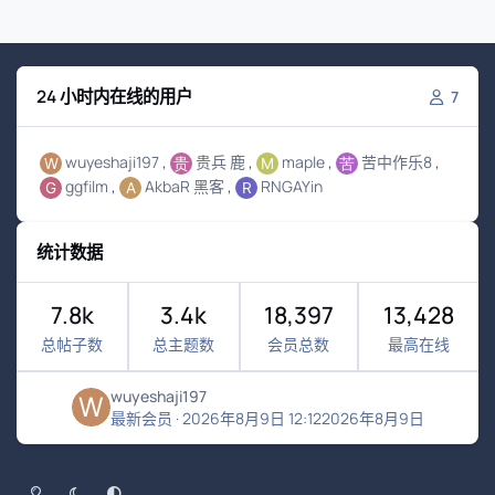
24 小时内在线的用户
7
wuyeshaji197
贵兵 鹿
maple
苦中作乐8
ggfilm
AkbaR 黑客
RNGAYin
统计数据
7.8k
3.4k
18,397
13,428
总帖子数
总主题数
会员总数
最高在线
wuyeshaji197
最新会员
·
2026年8月9日 12:12
2026年8月9日
浅色模式
黑暗模式
系统偏好