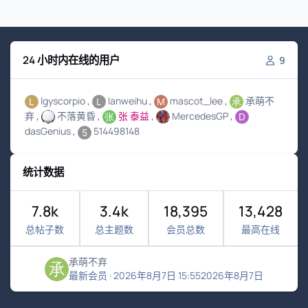
24 小时内在线的用户
9
lgyscorpio
lanweihu
mascot_lee
承萌不
弃
不落黄昏
张 泰益
MercedesGP
dasGenius
514498148
统计数据
7.8k
3.4k
18,395
13,428
总帖子数
总主题数
会员总数
最高在线
承萌不弃
最新会员
·
2026年8月7日 15:55
2026年8月7日