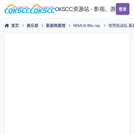
跳转到帖子
OKSCC资源站 - 影视、游戏、
登录
首页
俱乐部
影剧档案馆
REMUX/Blu ray
攻壳机动队 新剧