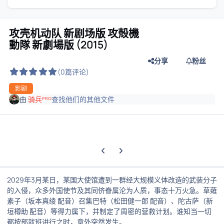
攻壳机动队 新剧场版 攻殻機
動隊 新劇場版 (2015)
分享
粉丝
(0篇评论)
影剧
由
骑兵ᴾᴿᴼ
查找他们的其他文件
上一张轮播幻灯片
下一张轮播幻灯片
2029年3月某日，某国大使馆遭到一群经大规模义体改造的武装分子
的入侵，众多外国使节及其同侪眷属沦为人质，事态十万火急。草薙
素子（坂本真绫 配音）召集巴特（松田健一郎 配音）、陀古萨（新
垣樽助 配音）等得力属下，并制定了周密的营救计划。谁知当一切
都按部就班进行之时，意外突然发生。