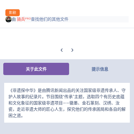
影剧
由
骑兵ᴾᴿᴼ
查找他们的其他文件
上一张轮播幻灯片
下一张轮播幻灯片
关于此文件
提示信息
《非遗探中华》是由腾讯新闻出品的关注国家级非遗传承人、守
护人故事的纪录片。节目围绕“传承”主题，选取四个有历史底蕴
和文化象征的国家级非遗项目——徽墨、金石篆刻、汉绣、汝
瓷，走近非遗大师的匠心人生，探究他们的传承困局和各自的解
困之道。