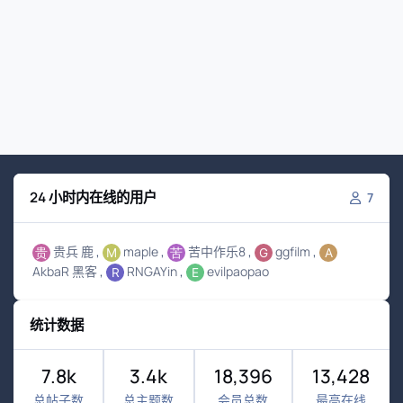
24 小时内在线的用户
7
贵兵 鹿
maple
苦中作乐8
ggfilm
AkbaR 黑客
RNGAYin
evilpaopao
统计数据
7.8k
3.4k
18,396
13,428
总帖子数
总主题数
会员总数
最高在线