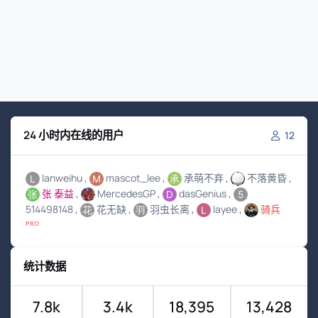
24 小时内在线的用户
12
lanweihu
mascot_lee
承萌不弃
不落黄昏
张 泰益
MercedesGP
dasGenius
514498148
花无缺
羽虫长离
layee
骑兵
ᴾᴿᴼ
统计数据
7.8k
3.4k
18,395
13,428