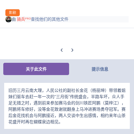
影剧
由
骑兵ᴾᴿᴼ
查找他们的其他文件
上一张轮播幻灯片
下一张轮播幻灯片
关于此文件
提示信息
旧历三月云南大理，人民公社的副社长金花（杨丽坤）带领着姐
妹们驱车去赶一年一次的“三月街”传统盛会，半路车坏，众人手
足无措之时，遇到前来参加赛马会的剑川铁匠阿鹏（莫梓江），
阿鹏将车修好，没等金花致谢就翻身上马冲进赛场勇夺冠军。赛
后金花找机会与阿鹏接近，两人交谈中生出感情，相约来年山茶
花盛开时再在蝴蝶泉边相见。