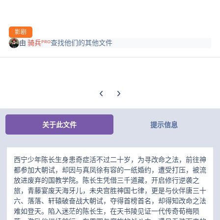
影剧
由
骑兵ᴾᴿᴼ
查找他们的其他文件
上一张轮播幻灯片
下一张轮播幻灯片
关于此文件
提示信息
西宁少年陈长生身患奇症活不过二十岁，为寻改命之法，前往神
都参加大朝试，却因与真凤徐有容的一纸婚约，遭受打压，被流
放进废弃的国教学院。陈长生凭借三千道藏，开启修行逆袭之
旅，青藤宴废天海牙儿，未央宫胜神国七律，更是与伙伴唐三十
六、落落、轩辕破奋战大朝试，夺得首榜首名，却得知改命之法
难如登天。陷入迷茫的陈长生，在天书陵见证一代传奇荀梅陨