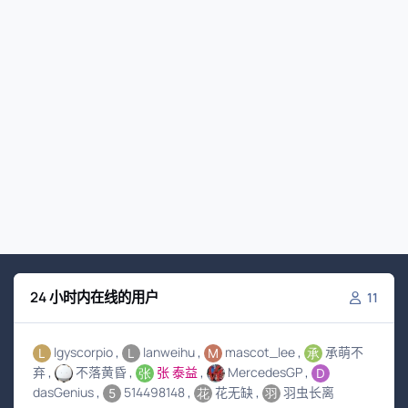
24 小时内在线的用户
11
lgyscorpio
lanweihu
mascot_lee
承萌不
弃
不落黄昏
张 泰益
MercedesGP
dasGenius
514498148
花无缺
羽虫长离