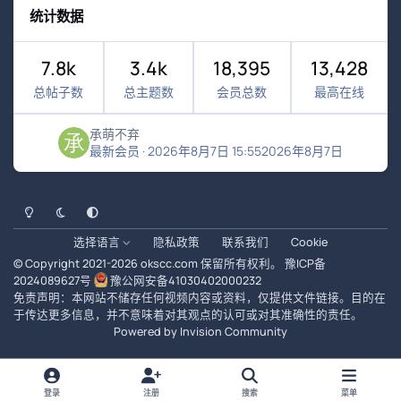
统计数据
7.8k
3.4k
18,395
13,428
总帖子数
总主题数
会员总数
最高在线
承萌不弃
最新会员
·
2026年8月7日 15:55
2026年8月7日
浅色模式
黑暗模式
系统偏好
选择语言
隐私政策
联系我们
Cookie
© Copyright 2021-
2026
okscc.com
保留所有权利。
豫ICP备
2024089627号
豫公网安备41030402000232
免责声明：本网站不储存任何视频内容或资料，仅提供文件链接。目的在
于传达更多信息，并不意味着对其观点的认可或对其准确性的责任。
Powered by
Invision Community
登录
注册
搜索
菜单