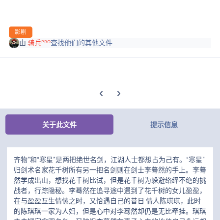
影剧
由
骑兵ᴾᴿᴼ
查找他们的其他文件
上一张轮播幻灯片
下一张轮播幻灯片
关于此文件
提示信息
齐物”和“寒星”是两把绝世名剑，江湖人士都想占为己有。“寒星”
归剑术名家花千树所有另一把名剑则在剑士李蓦然的手上。李蓦
然学成出山，想找花千树比试，但是花千树为躲避络绎不绝的挑
战者，行踪隐秘。李蓦然在追寻途中遇到了花千树的女儿盈盈，
在与盈盈互生情愫之时，又恰遇自己的昔日 情人陈琪琪，此时
的陈琪琪一家为人妇，但是心中对李蓦然却仍是无比牵挂。琪琪