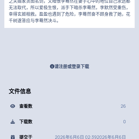
之夫婿家贪图名剑，又暗恨李蓦然在妻子心中的地位自己永远都
无法取代，所以爱极生恨，派手下暗杀李蓦然，李默然受重伤，
幸得玄姬相救。盈盈也遇到了危险，李蓦然奋不顾身救了她，花
千树遂答应与李蓦然决斗。
请注册或登录下载
文件信息
查看数
26
下载数
0
提交于
2026年6月6日 02:39
2026年6月6日