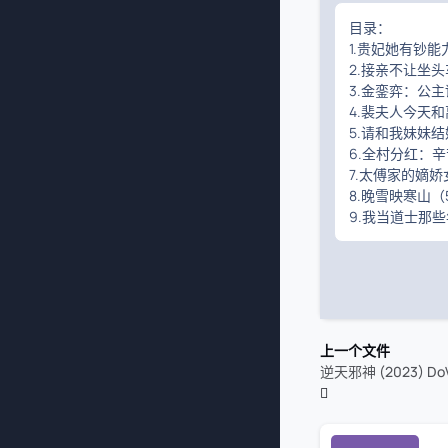
目录：
1.贵妃她有钞能
2.接亲不让坐头
3.金銮弈：公主
4.裴夫人今天和
5.请和我妹妹
6.全村分红：辛
7.太傅家的嫡娇
8.晚雪映寒山（
9.我当道士那
上一个文件
逆天邪神 (2023) Do