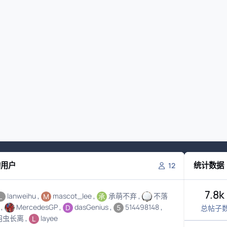
的用户
统计数据
12
7.8k
lanweihu
mascot_lee
承萌不弃
不落
MercedesGP
dasGenius
514498148
总帖子
羽虫长离
layee