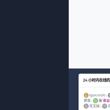
24 小时内在线
lgyscorpio
黄昏
张 泰益
花无缺