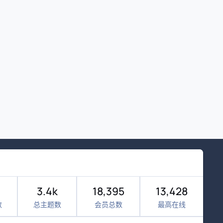
3.4k
18,395
13,428
数
总主题数
会员总数
最高在线