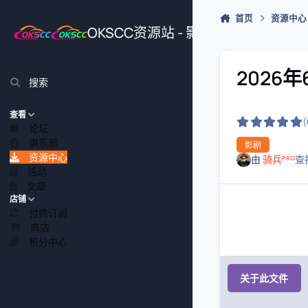
跳转到帖子
首页
资源中心
OKSCC资源站 - 影视、游戏、源
2026
搜索
查看
论坛
俱乐部
影剧
资源中心
由
骑兵ᴾᴿᴼ
查
活动
文章
店铺
付费订阅
商店
积分中心
关于此文件