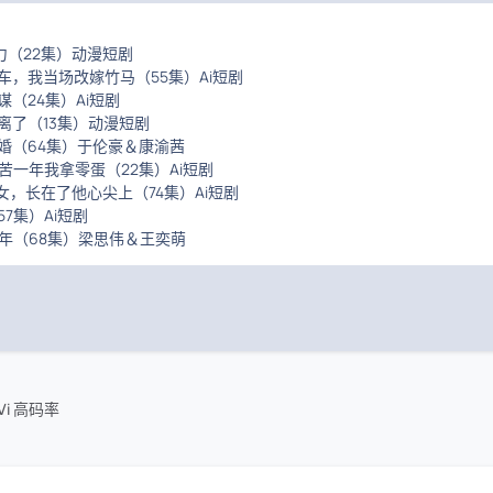
力（22集）动漫短剧
车，我当场改嫁竹马（55集）Ai短剧
谋（24集）Ai短剧
离了（13集）动漫短剧
结婚（64集）于伦豪＆康渝茜
苦一年我拿零蛋（22集）Ai短剧
女，长在了他心尖上（74集）Ai短剧
57集）Ai短剧
些年（68集）梁思伟＆王奕萌
Vi 高码率