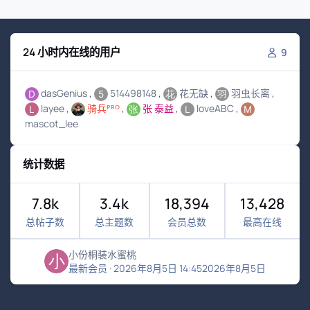
24 小时内在线的用户
9
dasGenius
514498148
花无缺
羽虫长离
layee
骑兵ᴾᴿᴼ
张 泰益
loveABC
mascot_lee
统计数据
7.8k
3.4k
18,394
13,428
总帖子数
总主题数
会员总数
最高在线
小份桐装水蜜桃
最新会员
·
2026年8月5日 14:45
2026年8月5日
浅色模式
黑暗模式
系统偏好