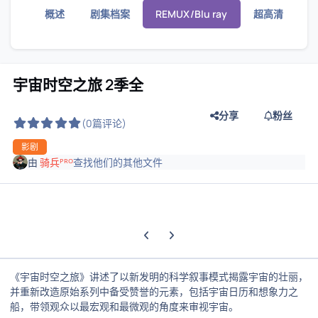
概述
剧集档案
REMUX/Blu ray
超高清
宇宙时空之旅 2季全
分享
粉丝
(0篇评论)
影剧
由
骑兵ᴾᴿᴼ
查找他们的其他文件
上一张轮播幻灯片
下一张轮播幻灯片
《宇宙时空之旅》讲述了以新发明的科学叙事模式揭露宇宙的壮丽，
并重新改造原始系列中备受赞誉的元素，包括宇宙日历和想象力之
船，带领观众以最宏观和最微观的角度来审视宇宙。