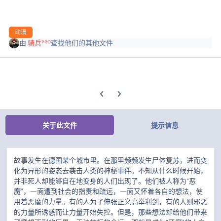
动漫
由
骑兵ᴾᴿᴼ
查找他们的其他文件
上一张轮播幻灯片
下一张轮播幻灯片
关于此文件
提示信息
故事发生在德国某个城市里。在那里频频发生尸体复苏，进而变
化为异形的姿态去袭击人类的神秘事件。不知从什么时候开始，
并非死人却能够自在地变身的人们出现了。他们被人称为“恶
魔”，一面遭到社会的指责和疏远，一面又怀着各自的想法，使
用着恶魔的力量。有的人为了伸张正义高举利剑，有的人则邪恶
的力量所诱惑而让力量开始失控。但是，那些想法却给他们带来