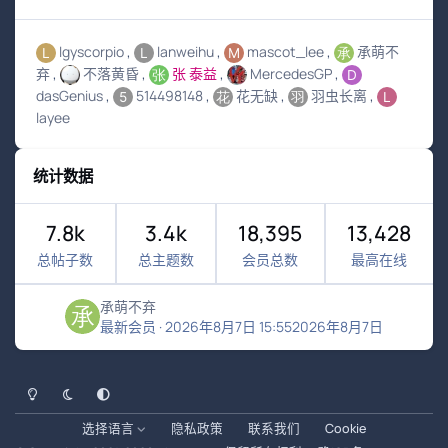
lgyscorpio
lanweihu
mascot_lee
承萌不
弃
不落黄昏
张 泰益
MercedesGP
dasGenius
514498148
花无缺
羽虫长离
layee
统计数据
7.8k
3.4k
18,395
13,428
总帖子数
总主题数
会员总数
最高在线
承萌不弃
最新会员
·
2026年8月7日 15:55
2026年8月7日
浅色模式
黑暗模式
系统偏好
选择语言
隐私政策
联系我们
Cookie