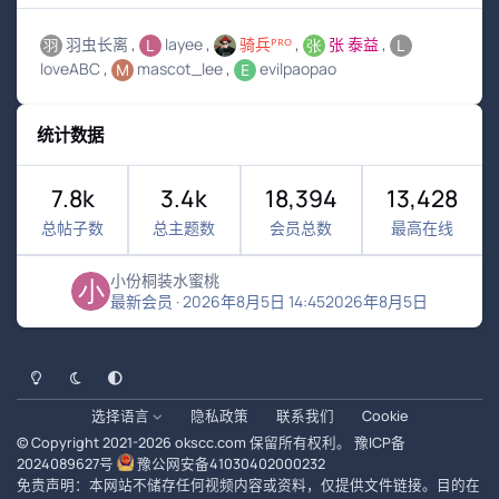
羽虫长离
layee
骑兵ᴾᴿᴼ
张 泰益
loveABC
mascot_lee
evilpaopao
统计数据
7.8k
3.4k
18,394
13,428
总帖子数
总主题数
会员总数
最高在线
小份桐装水蜜桃
最新会员
·
2026年8月5日 14:45
2026年8月5日
浅色模式
黑暗模式
系统偏好
选择语言
隐私政策
联系我们
Cookie
© Copyright 2021-
2026
okscc.com
保留所有权利。
豫ICP备
2024089627号
豫公网安备41030402000232
免责声明：本网站不储存任何视频内容或资料，仅提供文件链接。目的在