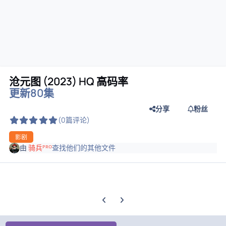
沧元图 (2023) HQ 高码率
更新80集
分享
粉丝
(0篇评论)
影剧
由
骑兵ᴾᴿᴼ
查找他们的其他文件
上一张轮播幻灯片
下一张轮播幻灯片