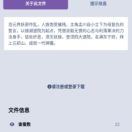
关于此文件
提示信息
沧元界妖邪作乱，人族饱受摧残，主角孟川自小立下为母复仇的
誓言，以镜湖道院为起点，凭借坚毅无畏的心志与利落果决的刀
法身手，惩处奸恶，溃灭妖族，登顶四大道院，名满东宁府，拜
上元初山，成就一代神魔。
请注册或登录下载
文件信息
查看数
22