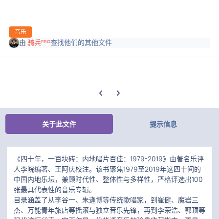
音乐
由
骑兵ᴾᴿᴼ
查找他们的其他文件
上一张轮播幻灯片
下一张轮播幻灯片
关于此文件
提示信息
《四十年，一百块砖：内地唱片百佳：1979-2019》由著名乐评
人李皖编著、王阿庆校注。该书聚焦1979至2019年这四十间的
中国内地乐坛，兼顾时代性、整体性与多样性，严格评选出100
张最具代表性的音乐专辑。
目录涵盖了从李谷一、朱逢博等传统歌唱家，到崔健、魔岩三
杰、万能青年旅店等摇滚与独立音乐先锋，再到李荣浩、郭顶等