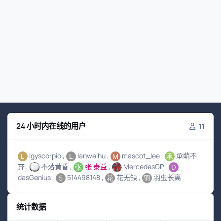
24 小时内在线的用户
11
lgyscorpio
lanweihu
mascot_lee
承萌不
弃
不落黄昏
张 泰益
MercedesGP
dasGenius
514498148
花无缺
羽虫长离
统计数据