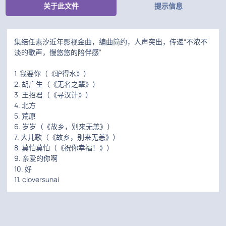
关于此文件
提示信息
集结任素汐近年影视金曲，编曲简约，人声突出，传递“不浓不
淡的歌声，慢悠悠的陪伴感”
1. 我要你（《驴得水》）
2. 胡广生（《无名之辈》）
3. 王招君（《寻汉计》）
4. 北方
5. 荒原
6. 岁岁（《故乡，别来无恙》）
7. 大儿歌（《故乡，别来无恙》）
8. 莫怕莫怕（《祝你幸福！》）
9. 亲爱的你啊
10. 好
11. cloversunai