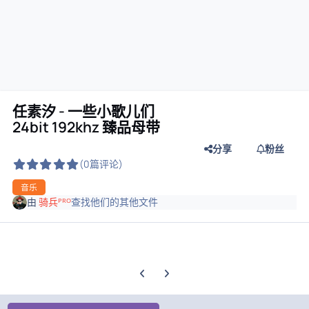
任素汐 - 一些小歌儿们
24bit 192khz 臻品母带
分享
粉丝
(0篇评论)
音乐
由
骑兵ᴾᴿᴼ
查找他们的其他文件
上一张轮播幻灯片
下一张轮播幻灯片