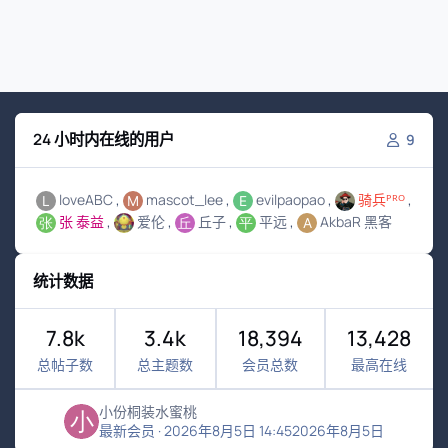
24 小时内在线的用户
9
loveABC
mascot_lee
evilpaopao
骑兵ᴾᴿᴼ
张 泰益
爱伦
丘子
平远
AkbaR 黑客
统计数据
7.8k
3.4k
18,394
13,428
总帖子数
总主题数
会员总数
最高在线
小份桐装水蜜桃
最新会员
·
2026年8月5日 14:45
2026年8月5日