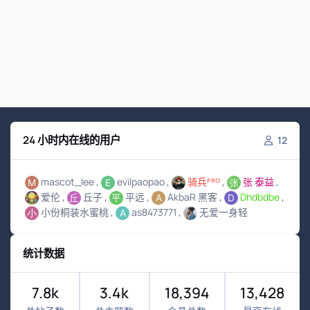
24 小时内在线的用户
12
mascot_lee
evilpaopao
骑兵ᴾᴿᴼ
张 泰益
爱伦
丘子
平远
AkbaR 黑客
Dhdbdbe
小份桐装水蜜桃
as8473771
无爱一身轻
统计数据
7.8k
3.4k
18,394
13,428