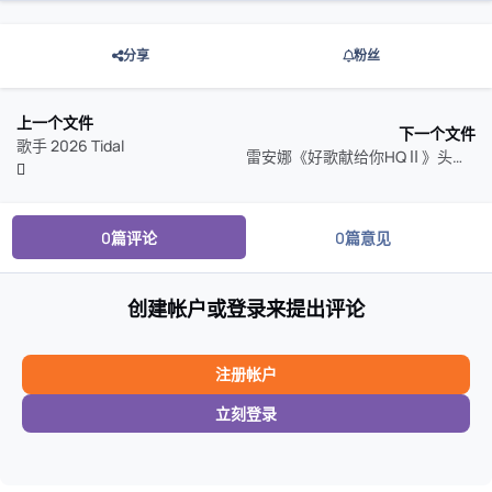
分享
粉丝
上一个文件
下一个文件
歌手 2026 Tidal
雷安娜《好歌献给你HQⅡ》头版限量编号 2026 WAV cue 整轨
0篇评论
0篇意见
创建帐户或登录来提出评论
注册帐户
立刻登录