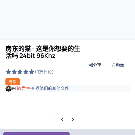
房东的猫 - 这是你想要的生
活吗 24bit 96Khz
分享
粉丝
(0篇评论)
音乐
由
骑兵ᴾᴿᴼ
查找他们的其他文件
上一张轮播幻灯片
下一张轮播幻灯片