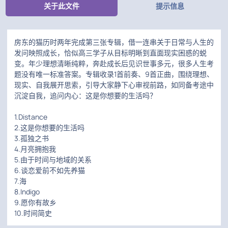
关于此文件
提示信息
房东的猫历时两年完成第三张专辑，借一连串关于日常与人生的
发问映照成长，恰似高三学子从目标明晰到直面现实困惑的蜕
变。年少理想清晰纯粹，奔赴成长后见识世事多元，很多人生考
题没有唯一标准答案。专辑收录1首前奏、9首正曲，围绕理想、
现实、自我展开思索，引导大家静下心审视前路，如同备考途中
沉淀自我，追问内心：这是你想要的生活吗？
1.Distance
2.这是你想要的生活吗
3.孤独之书
4.月亮拥抱我
5.由于时间与地域的关系
6.谈恋爱前不如先养猫
7.海
8.Indigo
9.愿你有故乡
10.时间简史