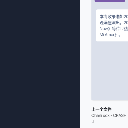
本专收录啪姐20
晚满座演出，202
Now》等传世
Mi Amor》。
上一个文件
Charli xcx - CRASH