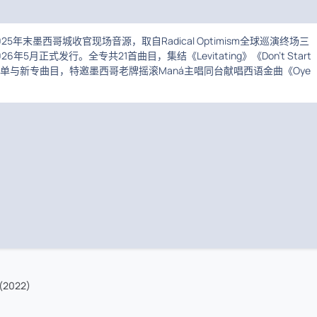
25年末墨西哥城收官现场音源，取自Radical Optimism全球巡演终场三
6年5月正式发行。全专共21首曲目，集结《Levitating》《Don't Start
热单与新专曲目，特邀墨西哥老牌摇滚Maná主唱同台献唱西语金曲《Oye
 (2022)