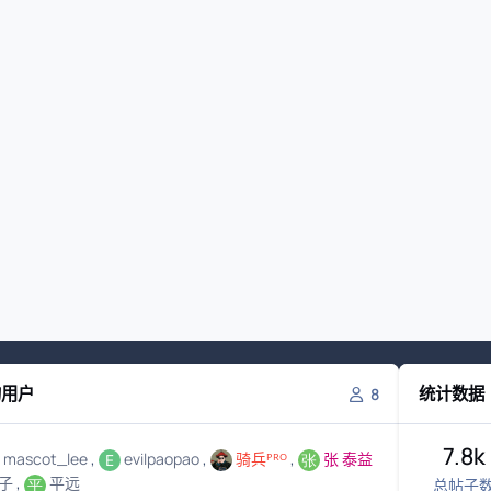
的用户
统计数据
8
7.8k
mascot_lee
evilpaopao
骑兵ᴾᴿᴼ
张 泰益
子
平远
总帖子