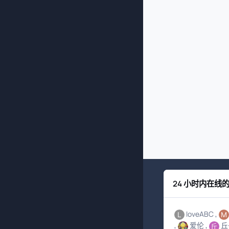
24 小时内在线
loveABC
爱伦
丘