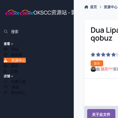
跳转到帖子
首页
资源中心
OKSCC资源站 - 影视、游戏、源
Dua Lip
搜索
qobuz
查看
论坛
俱乐部
资源中心
音乐
活动
由
骑兵ᴾᴿᴼ
查
文章
店铺
付费订阅
商店
积分中心
关于此文件