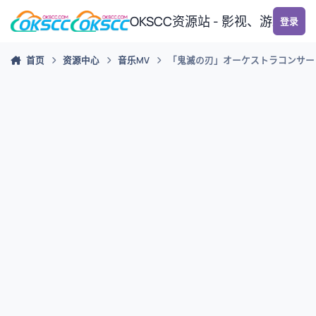
跳转到帖子
OKSCC资源站 - 影视、游戏、
登录
首页
资源中心
音乐MV
「鬼滅の刃」オーケストラコンサー