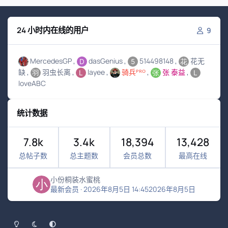
24 小时内在线的用户
9
MercedesGP
dasGenius
514498148
花无
缺
羽虫长离
layee
骑兵ᴾᴿᴼ
张 泰益
loveABC
统计数据
7.8k
3.4k
18,394
13,428
总帖子数
总主题数
会员总数
最高在线
小份桐装水蜜桃
最新会员
·
2026年8月5日 14:45
2026年8月5日
浅色模式
黑暗模式
系统偏好