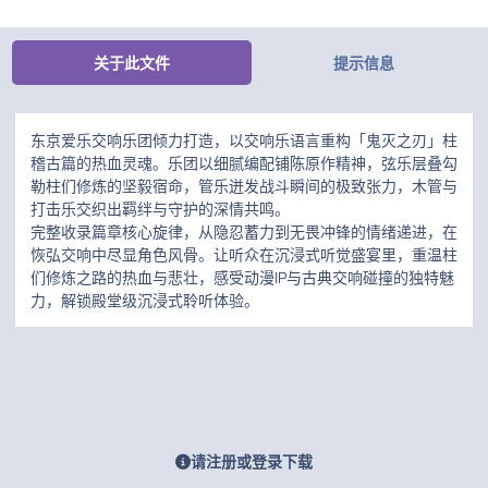
关于此文件
提示信息
东京爱乐交响乐团倾力打造，以交响乐语言重构「鬼灭之刃」柱
稽古篇的热血灵魂。乐团以细腻编配铺陈原作精神，弦乐层叠勾
勒柱们修炼的坚毅宿命，管乐迸发战斗瞬间的极致张力，木管与
打击乐交织出羁绊与守护的深情共鸣。
完整收录篇章核心旋律，从隐忍蓄力到无畏冲锋的情绪递进，在
恢弘交响中尽显角色风骨。让听众在沉浸式听觉盛宴里，重温柱
们修炼之路的热血与悲壮，感受动漫IP与古典交响碰撞的独特魅
力，解锁殿堂级沉浸式聆听体验。
请注册或登录下载