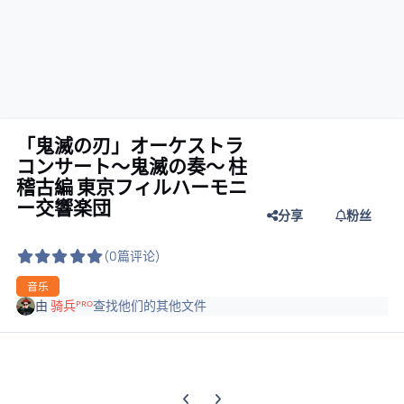
「鬼滅の刃」オーケストラ
コンサート～鬼滅の奏～ 柱
稽古編 東京フィルハーモニ
ー交響楽団
分享
粉丝
(0篇评论)
音乐
由
骑兵ᴾᴿᴼ
查找他们的其他文件
上一张轮播幻灯片
下一张轮播幻灯片