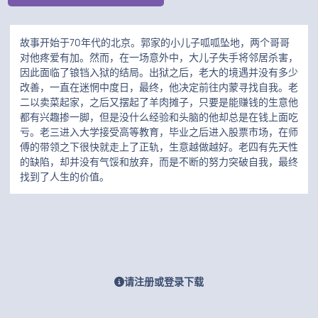
故事开始于70年代的北京。郭家的小儿子呱呱坠地，两个哥哥
对他疼爱有加。然而，在一场意外中，大儿子失手将邻居杀害，
因此面临了锒铛入狱的结局。出狱之后，老大的境遇并没有多少
改善，一直在迷惘中度日，最终，他决定前往内蒙寻找自我。老
二以卖菜起家，之后又摆起了羊肉摊子，只要是能赚钱的生意他
都有兴趣掺一脚，但是没什么经验和头脑的他却总是在钱上面吃
亏。老三进入大学接受高等教育，毕业之后进入股票市场，在师
傅的带领之下很快就走上了正轨，生意越做越好。老四有先天性
的缺陷，却并没有气馁和放弃，而是不断的努力突破自我，最终
找到了人生的价值。
请注册或登录下载