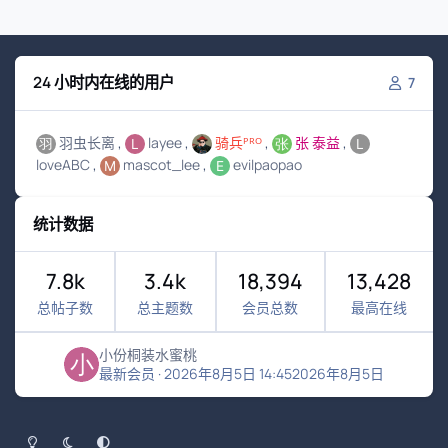
24 小时内在线的用户
7
羽虫长离
layee
骑兵ᴾᴿᴼ
张 泰益
loveABC
mascot_lee
evilpaopao
统计数据
7.8k
3.4k
18,394
13,428
总帖子数
总主题数
会员总数
最高在线
小份桐装水蜜桃
最新会员
·
2026年8月5日 14:45
2026年8月5日
浅色模式
黑暗模式
系统偏好