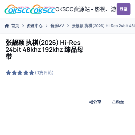
跳转到帖子
OKSCC资源站 - 影视、游戏、
登录
首页
资源中心
音乐MV
张靓颖 执棋(2026) Hi-Res 24bit 4
张靓颖 执棋(2026) Hi-Res
24bit 48khz 192khz 臻品母
带
(0篇评论)
分享
粉丝