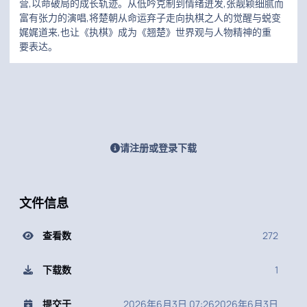
营,以命破局的成长轨迹。从低吟克制到情绪迸发,张靓颖细腻而
富有张力的演唱,将楚朝从命运弃子走向执棋之人的觉醒与蜕变
娓娓道来,也让《执棋》成为《翘楚》世界观与人物精神的重
要表达。
请注册或登录下载
文件信息
查看数
272
下载数
1
提交于
2026年6月3日 07:26
2026年6月3日