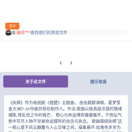
音乐
由
骑兵ᴾᴿᴼ
查找他们的其他文件
上一张轮播幻灯片
下一张轮播幻灯片
关于此文件
提示信息
《执棋》作为电视剧《翘楚》主题曲， 由张靓颖演唱，夏梦莹
金大洲D-Jin作曲并担任制作人。作词,歌曲以极具层次感的情绪
铺陈,将乱世之中的锋芒、 野心与命运博弈缓缓展开，于恢弘气
势中写尽人物不甘被命运摆布的信念与执念。 歌曲围绕执棋”这
一核心意于风云翻覆与人心交锋之间，描象展开,绘角色步步为