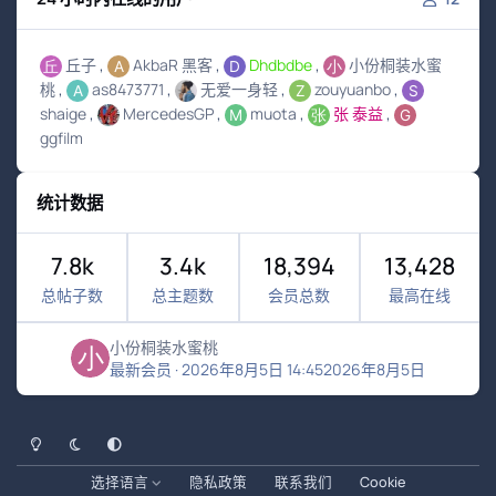
丘子
AkbaR 黑客
Dhdbdbe
小份桐装水蜜
桃
as8473771
无爱一身轻
zouyuanbo
shaige
MercedesGP
muota
张 泰益
ggfilm
统计数据
7.8k
3.4k
18,394
13,428
总帖子数
总主题数
会员总数
最高在线
小份桐装水蜜桃
最新会员
·
2026年8月5日 14:45
2026年8月5日
浅色模式
黑暗模式
系统偏好
选择语言
隐私政策
联系我们
Cookie