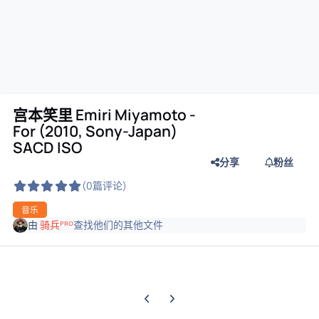
宫本笑里 Emiri Miyamoto -
For (2010, Sony-Japan)
SACD ISO
分享
粉丝
(0篇评论)
音乐
由
骑兵ᴾᴿᴼ
查找他们的其他文件
上一张轮播幻灯片
下一张轮播幻灯片