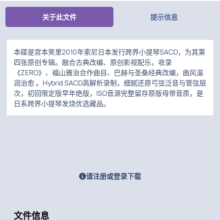
关于此文件
提示信息
本碟是宫本笑里2010年索尼日本发行跨界小提琴SACD，为其第
四张原创专辑。融合古典改编、原创影视配乐，收录
《ZERO》、福山雅治合作曲目、巴赫与圣桑经典改编，曲风温
润治愈 。Hybrid SACD高解析录制，细腻还原弓弦泛音与管弦层
次，初回限定版早年绝版，ISO音源完整留存原版母带音质，是
日系跨界小提琴发烧优选藏品。
请注册或登录下载
文件信息