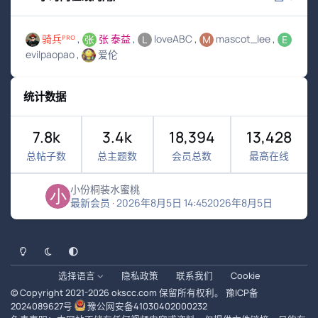
骑兵ᴾᴿᴼ
张 泰益
loveABC
mascot_lee
evilpaopao
爱伦
统计数据
7.8k
3.4k
18,394
13,428
总帖子数
总主题数
会员总数
最高在线
小份桐装水蜜桃
最新会员
·
2026年8月5日 14:45
2026年8月5日
浅色模式
黑暗模式
系统偏好
选择语言
隐私政策
联系我们
Cookie
© Copyright 2021-
2026
okscc.com
保留所有权利。
豫ICP备
2024089627号
豫公网安备41030402000232