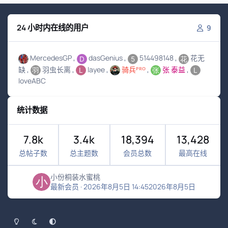
24 小时内在线的用户
9
MercedesGP
dasGenius
514498148
花无
缺
羽虫长离
layee
骑兵ᴾᴿᴼ
张 泰益
loveABC
统计数据
7.8k
3.4k
18,394
13,428
总帖子数
总主题数
会员总数
最高在线
小份桐装水蜜桃
最新会员
·
2026年8月5日 14:45
2026年8月5日
浅色模式
黑暗模式
系统偏好