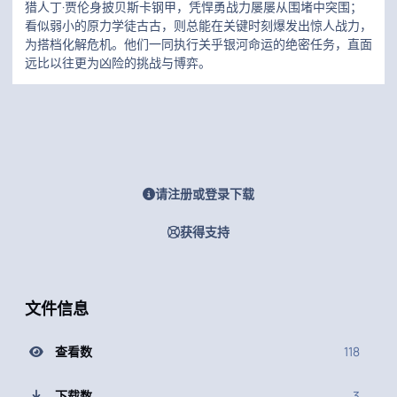
猎人丁·贾伦身披贝斯卡钢甲，凭悍勇战力屡屡从围堵中突围；
看似弱小的原力学徒古古，则总能在关键时刻爆发出惊人战力，
为搭档化解危机。他们一同执行关乎银河命运的绝密任务，直面
远比以往更为凶险的挑战与博弈。
请注册或登录下载
获得支持
文件信息
查看数
118
下载数
3