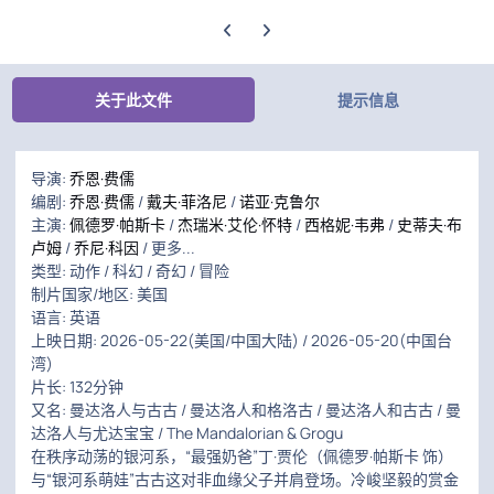
上一张轮播幻灯片
下一张轮播幻灯片
关于此文件
提示信息
导演:
乔恩·费儒
编剧:
乔恩·费儒
/
戴夫·菲洛尼
/
诺亚·克鲁尔
主演:
佩德罗·帕斯卡
/
杰瑞米·艾伦·怀特
/
西格妮·韦弗
/
史蒂夫·布
卢姆
/
乔尼·科因
/ 更多...
类型: 动作 / 科幻 / 奇幻 / 冒险
制片国家/地区: 美国
语言: 英语
上映日期: 2026-05-22(美国/中国大陆) / 2026-05-20(中国台
湾)
片长: 132分钟
又名: 曼达洛人与古古 / 曼达洛人和格洛古 / 曼达洛人和古古 / 曼
达洛人与尤达宝宝 / The Mandalorian & Grogu
在秩序动荡的银河系，“最强奶爸”丁·贾伦（佩德罗·帕斯卡 饰）
与“银河系萌娃”古古这对非血缘父子并肩登场。冷峻坚毅的赏金