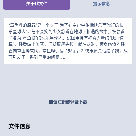
关于此文件
提示信息
“章鱼哔的原罪”是一个关于“为了在宇宙中传播快乐而旅行的快
乐星球人”，与不会笑的少女静香在地球上相遇的故事。被静香
命名为“章鱼噼”的快乐星球人，试图用拥有神奇力量的“快乐道
具”让静香露出笑容，但却屡屡失败。就在这时，满身伤痕的静
香向章鱼哔求助，章鱼哔违反了规定，将快乐道具借给了她，从
而引发了一系列严重的问题……
请注册或登录下载
文件信息