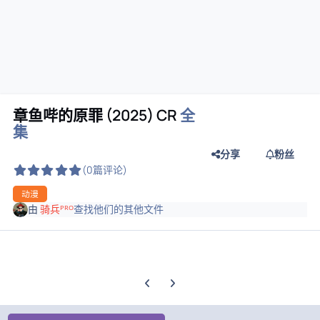
章鱼哔的原罪 (2025) CR
全
集
分享
粉丝
(0篇评论)
动漫
由
骑兵ᴾᴿᴼ
查找他们的其他文件
上一张轮播幻灯片
下一张轮播幻灯片