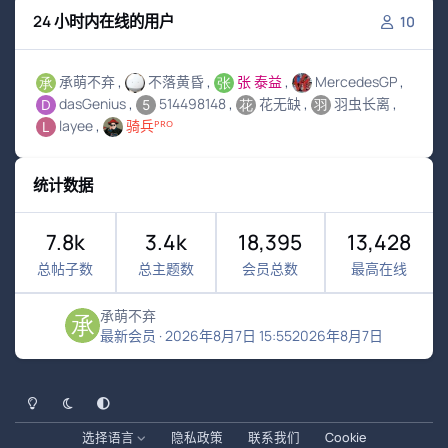
24 小时内在线的用户
10
承萌不弃
不落黄昏
张 泰益
MercedesGP
dasGenius
514498148
花无缺
羽虫长离
layee
骑兵ᴾᴿᴼ
统计数据
7.8k
3.4k
18,395
13,428
总帖子数
总主题数
会员总数
最高在线
承萌不弃
最新会员
·
2026年8月7日 15:55
2026年8月7日
浅色模式
黑暗模式
系统偏好
选择语言
隐私政策
联系我们
Cookie