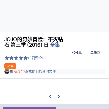
JOJO的奇妙冒险：不灭钻
石 第三季 (2016) 日
全集
分享
粉丝
(0篇评论)
动漫
由
骑兵ᴾᴿᴼ
查找他们的其他文件
上一张轮播幻灯片
下一张轮播幻灯片