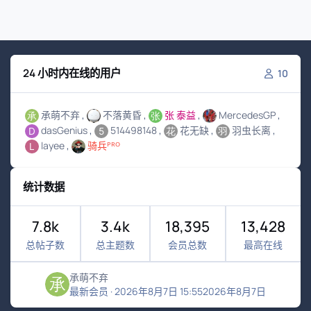
24 小时内在线的用户
10
承萌不弃
不落黄昏
张 泰益
MercedesGP
dasGenius
514498148
花无缺
羽虫长离
layee
骑兵ᴾᴿᴼ
统计数据
7.8k
3.4k
18,395
13,428
总帖子数
总主题数
会员总数
最高在线
承萌不弃
最新会员
·
2026年8月7日 15:55
2026年8月7日