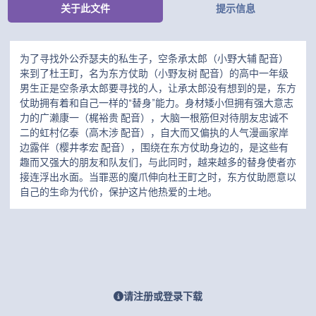
关于此文件
提示信息
为了寻找外公乔瑟夫的私生子，空条承太郎（小野大辅 配音）
来到了杜王町，名为东方仗助（小野友树 配音）的高中一年级
男生正是空条承太郎要寻找的人，让承太郎没有想到的是，东方
仗助拥有着和自己一样的“替身”能力。身材矮小但拥有强大意志
力的广濑康一（梶裕贵 配音），大脑一根筋但对待朋友忠诚不
二的虹村亿泰（高木涉 配音），自大而又偏执的人气漫画家岸
边露伴（樱井孝宏 配音），围绕在东方仗助身边的，是这些有
趣而又强大的朋友和队友们，与此同时，越来越多的替身使者亦
接连浮出水面。当罪恶的魔爪伸向杜王町之时，东方仗助愿意以
自己的生命为代价，保护这片他热爱的土地。
请注册或登录下载