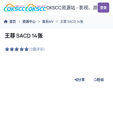
跳转到帖子
OKSCC资源站 - 影视、游戏、
登录
首页
资源中心
音乐MV
王菲 SACD 14张
王菲 SACD 14张
(0篇评论)
分享
粉丝