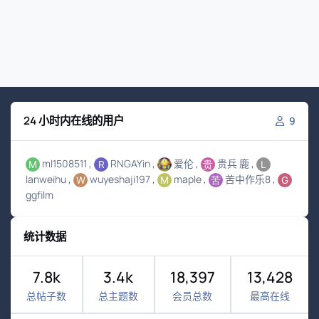
24 小时内在线的用户
9
ml1508511
RNGAYin
爱伦
贵兵 鹿
lanweihu
wuyeshaji197
maple
苦中作乐8
ggfilm
统计数据
7.8k
3.4k
18,397
13,428
总帖子数
总主题数
会员总数
最高在线