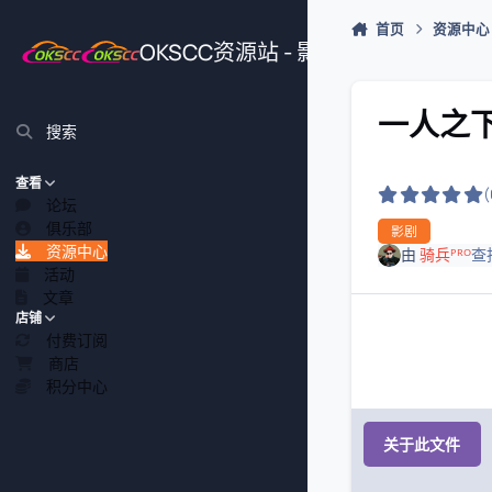
跳转到帖子
首页
资源中心
OKSCC资源站 - 影视、游戏、源
一人之下 
搜索
查看
论坛
俱乐部
影剧
资源中心
由
骑兵ᴾᴿᴼ
查
活动
文章
店铺
付费订阅
商店
积分中心
关于此文件