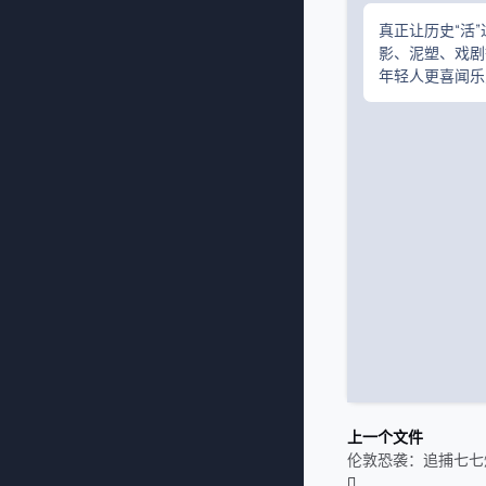
真正让历史“活
影、泥塑、戏剧
年轻人更喜闻乐
上一个文件
伦敦恐袭：追捕七七炸弹