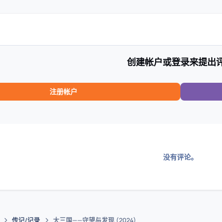
创建帐户或登录来提出
注册帐户
没有评论。
传记/记录
大三国——守望与发现 (2024)