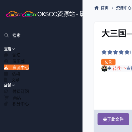
跳转到帖子
首页
资源中心
OKSCC资源站 - 影视、游戏、源
大三国—
搜索
查看
论坛
俱乐部
记录
资源中心
由
骑兵ᴾᴿᴼ
查
活动
文章
店铺
付费订阅
商店
积分中心
关于此文件