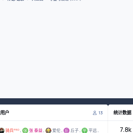
的用户
统计数据
13
7.8k
骑兵ᴾᴿᴼ
张 泰益
爱伦
丘子
平远