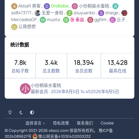
AkbaR 黑客
Dhdbdbe
小份桐装水蜜桃
as8473771
无爱一身轻
zouyuanbo
shaige
MercedesGP
muota
张 泰益
ggfilm
丘子
让我想想
统计数据
7.8k
3.4k
18,394
13,428
总帖子数
总主题数
会员总数
最高在线
小份桐装水蜜桃
最新会员
·
2026年8月5日 14:45
2026年8月5日
浅色模式
黑暗模式
系统偏好
选择语言
隐私政策
联系我们
Cookie
© Copyright 2021-
2026
okscc.com
保留所有权利。
豫ICP备
2024089627号
豫公网安备41030402000232