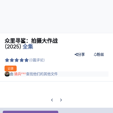
众里寻鲨：拍摄大作战
(2025)
全集
分享
粉丝
(0篇评论)
记录
由
骑兵ᴾᴿᴼ
查找他们的其他文件
上一张轮播幻灯片
下一张轮播幻灯片