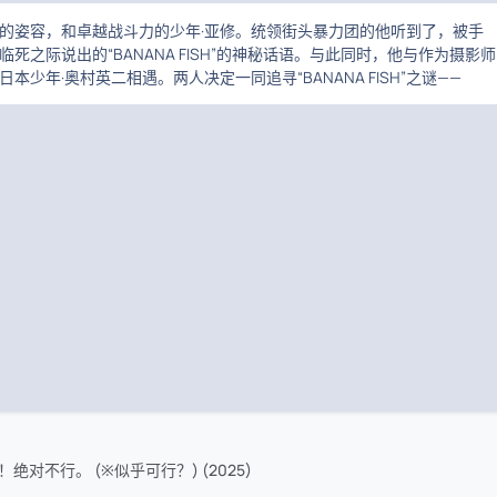
的姿容，和卓越战斗力的少年·亚修。统领街头暴力团的他听到了，被手
死之际说出的“BANANA FISH”的神秘话语。与此同时，他与作为摄影师
本少年·奥村英二相遇。两人决定一同追寻“BANANA FISH”之谜——
对不行。 (※似乎可行？) (2025)