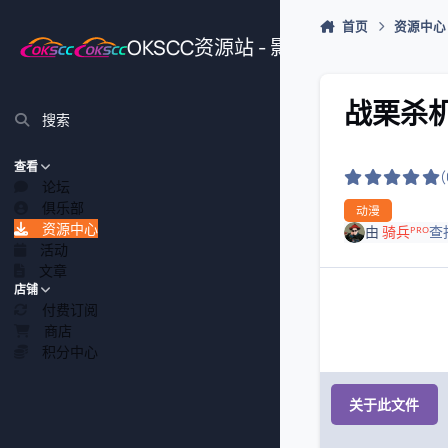
跳转到帖子
首页
资源中心
OKSCC资源站 - 影视、游戏、源
战栗杀机 
搜索
查看
论坛
俱乐部
动漫
资源中心
由
骑兵ᴾᴿᴼ
查
活动
文章
店铺
付费订阅
商店
积分中心
关于此文件