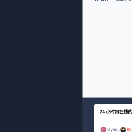
24 小时内在线
layee
骑