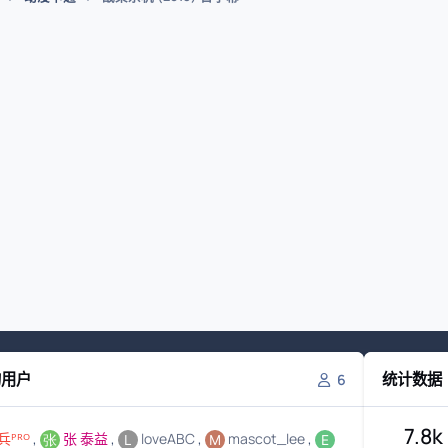
的用户
统计数据
6
7.8k
兵ᴾᴿᴼ
张 泰益
loveABC
mascot_lee