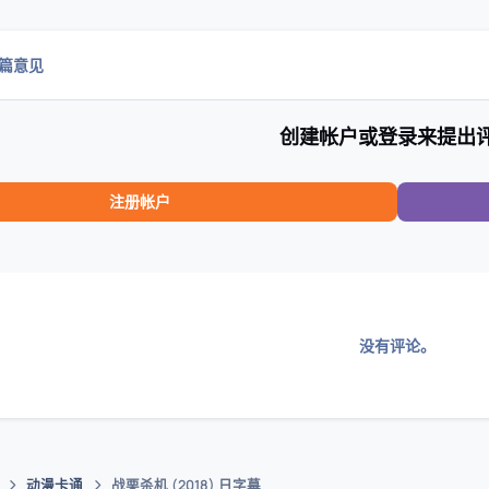
0篇意见
创建帐户或登录来提出
注册帐户
没有评论。
动漫卡通
战栗杀机 (2018) 日字幕