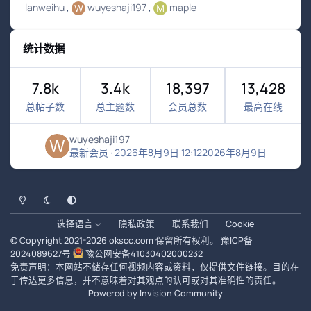
lanweihu
wuyeshaji197
maple
统计数据
7.8k
3.4k
18,397
13,428
总帖子数
总主题数
会员总数
最高在线
wuyeshaji197
最新会员
·
2026年8月9日 12:12
2026年8月9日
浅色模式
黑暗模式
系统偏好
选择语言
隐私政策
联系我们
Cookie
© Copyright 2021-
2026
okscc.com
保留所有权利。
豫ICP备
2024089627号
豫公网安备41030402000232
免责声明：本网站不储存任何视频内容或资料，仅提供文件链接。目的在
于传达更多信息，并不意味着对其观点的认可或对其准确性的责任。
Powered by
Invision Community