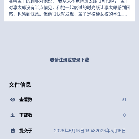
名叫薰子的顾客对他说：“我从来不觉得凛太郎很可怕啊？”薰子
对凛太郎没有半点偏见，和她一起度过的时光既让凛太郎感到困
惑，也感到惬意。但他很快就发现，薰子是桔梗女校的学生……
请注册或登录下载
文件信息
查看数
31
下载数
0
提交于
2026年5月16日 13:48
2026年5月16日