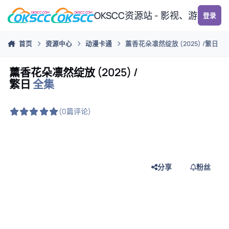
跳转到帖子
OKSCC资源站 - 影视、游戏、
登录
首页
资源中心
动漫卡通
薰香花朵凛然绽放 (2025) /繁日
薰香花朵凛然绽放 (2025) /
繁日
全集
(0篇评论)
分享
粉丝