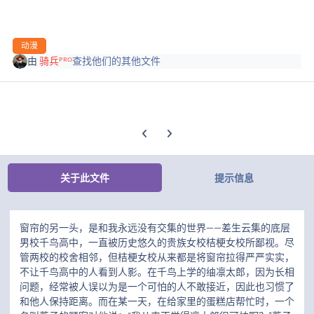
动漫
由
骑兵ᴾᴿᴼ
查找他们的其他文件
上一张轮播幻灯片
下一张轮播幻灯片
关于此文件
提示信息
窗帘的另一头，是和我永远没有交集的世界——差生云集的底层
男校千鸟高中，一直被历史悠久的贵族女校桔梗女校所鄙视。尽
管两校的校舍相邻，但桔梗女校从来都是将窗帘拉得严严实实，
不让千鸟高中的人看到人影。在千鸟上学的䌷凛太郎，因为长相
问题，经常被人误以为是一个可怕的人不敢接近，因此也习惯了
和他人保持距离。而在某一天，在给家里的蛋糕店帮忙时，一个