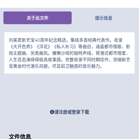
关于此文件
提示信息
刘美君新艺宝40周年纪念精选，集结多首经典代表作。收录
《大开色界》《浮花》《私人补习》等曲目，涵盖都市情歌、影
视主题曲、另类曲风。慵懒沙哑的独特声线，将港式都市情爱、
人生百态演绎得极具故事感。完整收录不同时期佳作，浓缩新艺
宝黄金时代港乐风貌，尽显前卫魅惑的音乐魅力。
请注册或登录下载
文件信息