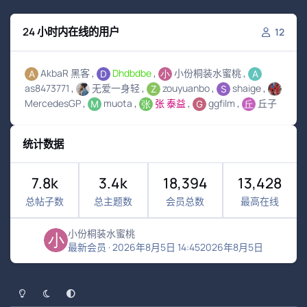
24 小时内在线的用户
12
AkbaR 黑客
Dhdbdbe
小份桐装水蜜桃
as8473771
无爱一身轻
zouyuanbo
shaige
MercedesGP
muota
张 泰益
ggfilm
丘子
统计数据
7.8k
3.4k
18,394
13,428
总帖子数
总主题数
会员总数
最高在线
小份桐装水蜜桃
最新会员
·
2026年8月5日 14:45
2026年8月5日
浅色模式
黑暗模式
系统偏好