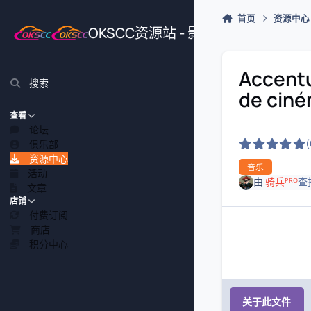
跳转到帖子
首页
资源中心
OKSCC资源站 - 影视、游戏、源
Accentu
搜索
de ciné
查看
论坛
俱乐部
资源中心
音乐
活动
由
骑兵ᴾᴿᴼ
查
文章
店铺
付费订阅
商店
积分中心
关于此文件