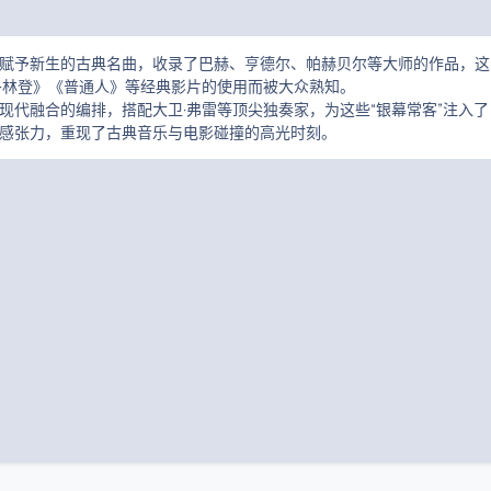
赋予新生的古典名曲，收录了巴赫、亨德尔、帕赫贝尔等大师的作品，这
·林登》《普通人》等经典影片的使用而被大众熟知。
现代融合的编排，搭配大卫·弗雷等顶尖独奏家，为这些“银幕常客”注入了
感张力，重现了古典音乐与电影碰撞的高光时刻。