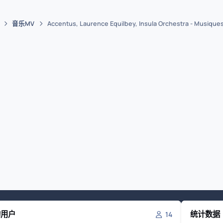
音乐MV
Accentus, Laurence Equilbey, Insula Orchestra - Musique
的用户
统计数据
14