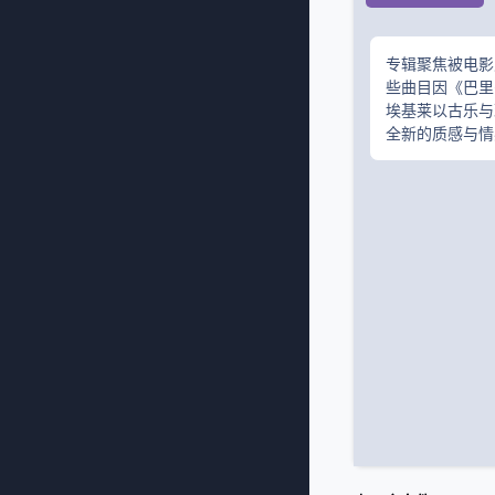
专辑聚焦被电影
些曲目因《巴里
埃基莱以古乐与
全新的质感与情