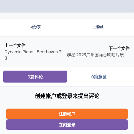
分享
粉丝
上一个文件
下一个文件
Dynamic Piano - Beethoven Piano Sonatas, Op. 5 Op. 111 动态琴皇 极品发烧大碟 wav
群星 2023广州国际音响唱片展 蓝光MQA 低速原抓WAV CUE
0篇评论
0篇意见
创建帐户或登录来提出评论
注册帐户
立刻登录