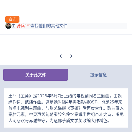
音乐
由
骑兵ᴾᴿᴼ
查找他们的其他文件
上一张轮播幻灯片
下一张轮播幻灯片
关于此文件
提示信息
王菲《主角》是2026年5月7日上线的电视剧同名主题曲，由赖
婷作词、范炜作曲。这是她时隔4年再唱影视OST，也是23年来
首唱电视剧主题曲，与张艺谋继《英雄》后再度合作。歌曲融入
秦腔元素，空灵声线勾勒秦腔名伶忆秦娥半世纪奋斗史诗，唱尽
人间悲欢与赤诚坚守，为这部茅盾文学奖改编大作增色。