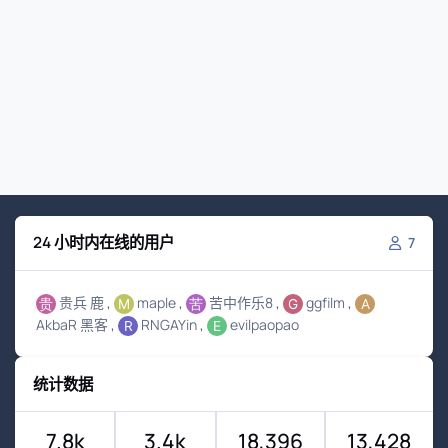
24 小时内在线的用户
7
贵兵 鹿
maple
苦中作乐8
ggfilm
AkbaR 黑客
RNGAYin
evilpaopao
统计数据
7.8k
3.4k
18,396
13,428