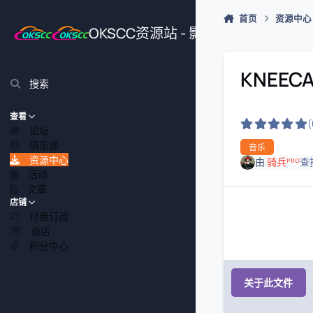
跳转到帖子
首页
资源中心
OKSCC资源站 - 影视、游戏、源
KNEECAP
搜索
查看
论坛
俱乐部
音乐
资源中心
由
骑兵ᴾᴿᴼ
查
活动
文章
店铺
付费订阅
商店
积分中心
关于此文件