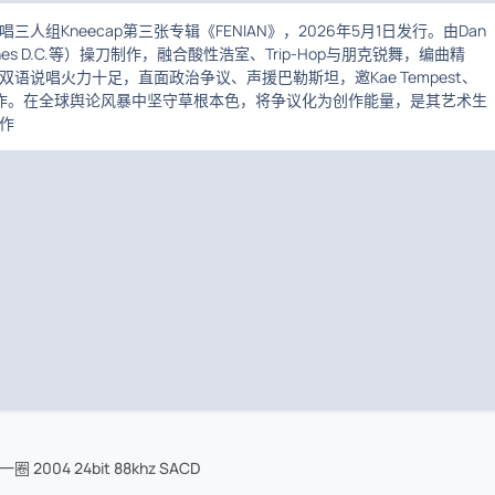
三人组Kneecap第三张专辑《FENIAN》，2026年5月1日发行。由Dan
taines D.C.等）操刀制作，融合酸性浩室、Trip‑Hop与朋克锐舞，编曲精
语说唱火力十足，直面政治争议、声援巴勒斯坦，邀Kae Tempest、
界合作。在全球舆论风暴中坚守草根本色，将争议化为创作能量，是其艺术生
作
 2004 24bit 88khz SACD