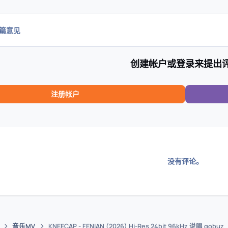
0篇意见
创建帐户或登录来提出
注册帐户
没有评论。
音乐MV
KNEECAP - FENIAN (2026) Hi-Res 24bit 96kHz 说唱 qobuz