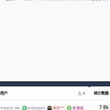
的用户
统计数据
8
7.8k
mascot_lee
evilpaopao
骑兵ᴾᴿᴼ
张 泰益