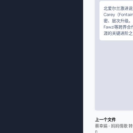
北爱尔兰激进说唱
Carey（Fon
密、层次升级。双
Fawzi等跨
涯的关键进阶之
上一个文件
蔡幸娟 - 妈妈情歌 转一圈