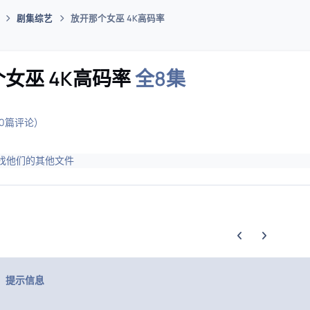
剧集综艺
放开那个女巫 4K高码率
码插件综合下载平台
女巫 4K高码率
全8集
(0篇评论)
找他们的其他文件
上一张轮播幻灯片
下一张轮播幻
提示信息