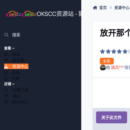
跳转到帖子
首页
资源中心
OKSCC资源站 - 影视、游戏、源
放开那个
搜索
查看
论坛
俱乐部
影剧
资源中心
由
骑兵ᴾᴿᴼ
查
活动
文章
店铺
付费订阅
商店
积分中心
关于此文件