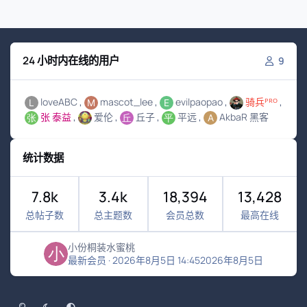
24 小时内在线的用户
9
loveABC
mascot_lee
evilpaopao
骑兵ᴾᴿᴼ
张 泰益
爱伦
丘子
平远
AkbaR 黑客
统计数据
7.8k
3.4k
18,394
13,428
总帖子数
总主题数
会员总数
最高在线
小份桐装水蜜桃
最新会员
·
2026年8月5日 14:45
2026年8月5日
浅色模式
黑暗模式
系统偏好