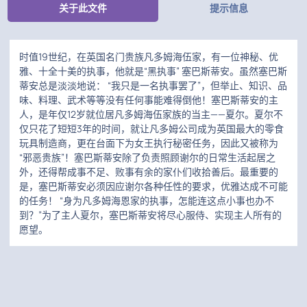
关于此文件
提示信息
时值19世纪，在英国名门贵族凡多姆海伍家，有一位神秘、优
雅、十全十美的执事，他就是“黑执事” 塞巴斯蒂安。虽然塞巴斯
蒂安总是淡淡地说： “我只是一名执事罢了”，但举止、知识、品
味、料理、武术等等没有任何事能难得倒他！塞巴斯蒂安的主
人，是年仅12岁就位居凡多姆海伍家族的当主——夏尔。夏尔不
仅只花了短短3年的时间，就让凡多姆公司成为英国最大的零食
玩具制造商，更在台面下为女王执行秘密任务，因此又被称为
“邪恶贵族”！塞巴斯蒂安除了负责照顾谢尔的日常生活起居之
外，还得帮成事不足、败事有余的家仆们收拾善后。最重要的
是，塞巴斯蒂安必须因应谢尔各种任性的要求，优雅达成不可能
的任务！ “身为凡多姆海恩家的执事，怎能连这点小事也办不
到？”为了主人夏尔，塞巴斯蒂安将尽心服侍、实现主人所有的
愿望。