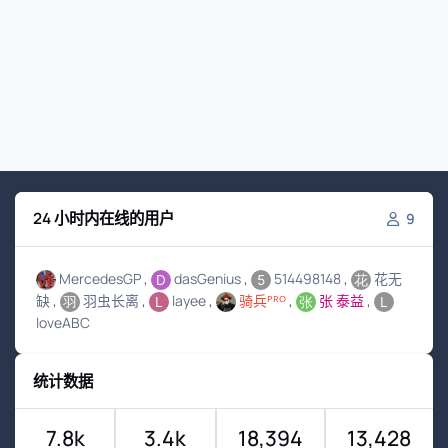
24 小时内在线的用户
9
MercedesGP
dasGenius
514498148
花无
缺
羽虫长离
layee
骑兵ᴾᴿᴼ
张 泰益
loveABC
统计数据
7.8k
3.4k
18,394
13,428