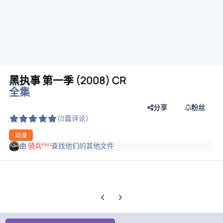
黑执事 第一季 (2008) CR
全集
分享
粉丝
(0篇评论)
动漫
由
骑兵ᴾᴿᴼ
查找他们的其他文件
上一张轮播幻灯片
下一张轮播幻灯片