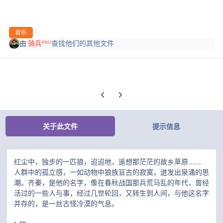
音乐
由
骑兵ᴾᴿᴼ
查找他们的其他文件
上一张轮播幻灯片
下一张轮播幻灯片
关于此文件
提示信息
红尘中，独步的一匹狼，迢迢地，遥想那茫茫的故乡草原………
人群中的孤立感，一如动物中狼族亘古的寂寞，迸发出泉涌的思
潮。齐秦，是他的名字，像在春秋战国那兵荒马乱的年代，曾经
活过的一些人与事，经过几世轮回，又转生到人间，与他这名字
并存的，是一丝古怪冷漠的气息。