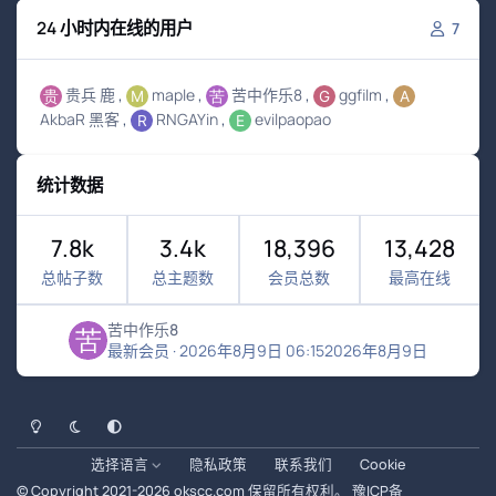
24 小时内在线的用户
7
贵兵 鹿
maple
苦中作乐8
ggfilm
AkbaR 黑客
RNGAYin
evilpaopao
统计数据
7.8k
3.4k
18,396
13,428
总帖子数
总主题数
会员总数
最高在线
苦中作乐8
最新会员
·
2026年8月9日 06:15
2026年8月9日
浅色模式
黑暗模式
系统偏好
选择语言
隐私政策
联系我们
Cookie
© Copyright 2021-
2026
okscc.com
保留所有权利。
豫ICP备