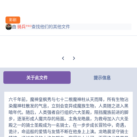
影剧
由
骑兵ᴾᴿᴼ
查找他们的其他文件
上一张轮播幻灯片
下一张轮播幻灯片
关于此文件
提示信息
六千年前，魔神皇枫秀与七十二根魔神柱从天而降，所有生物沾
染魔神柱散发的气息，立刻会变异成魔族生物，人类随之进入黑
暗年代。随后，人类强者自行组织六大圣殿，阻挡魔族前进的脚
步，逐渐形成人魔共存的局面。主角龙皓晨，为救母加入六大圣
殿之一的骑士圣殿成为一名骑士，在一步步成长冒险中，奇遇，
诡计，命运般的爱情与友情不断在他身上上演。龙皓晨坚守骑士