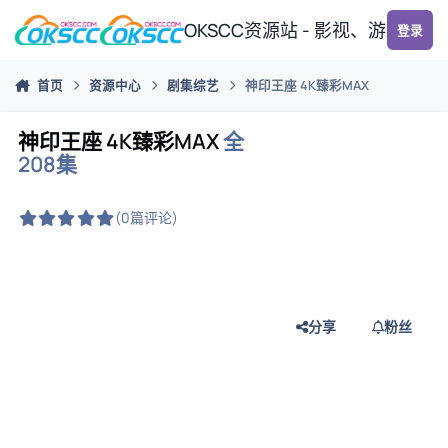
跳转到帖子
OKSCC资源站 - 影视、游戏、
登录
首页
资源中心
剧集综艺
神印王座 4K臻彩MAX
神印王座 4K臻彩MAX
全
208集
(0篇评论)
分享
粉丝