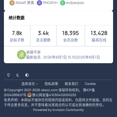
AkbaR 黑客
RNGAYin
evilpaopao
统计数据
7.8k
3.4k
18,395
13,428
总帖子数
总主题数
会员总数
最高在线
承萌不弃
最新会员
·
2026年8月7日 15:55
2026年8月7日
浅色模式
黑暗模式
系统偏好
选择语言
隐私政策
联系我们
Cookie
© Copyright 2021-
2026
okscc.com
保留所有权利。
豫ICP备
2024089627号
豫公网安备41030402000232
免责声明：本网站不储存任何视频内容或资料，仅提供文件链接。目的在
于传达更多信息，并不意味着对其观点的认可或对其准确性的责任。
Powered by
Invision Community