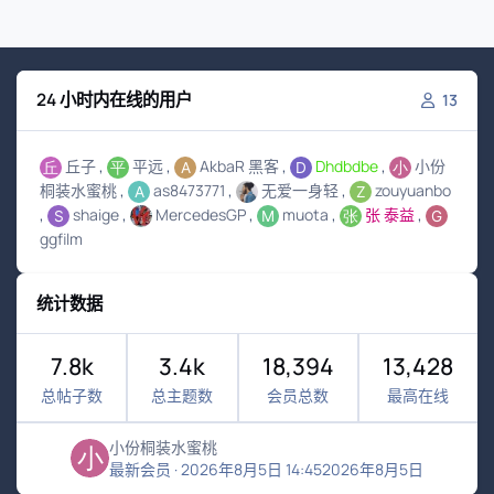
24 小时内在线的用户
13
丘子
平远
AkbaR 黑客
Dhdbdbe
小份
桐装水蜜桃
as8473771
无爱一身轻
zouyuanbo
shaige
MercedesGP
muota
张 泰益
ggfilm
统计数据
7.8k
3.4k
18,394
13,428
总帖子数
总主题数
会员总数
最高在线
小份桐装水蜜桃
最新会员
·
2026年8月5日 14:45
2026年8月5日