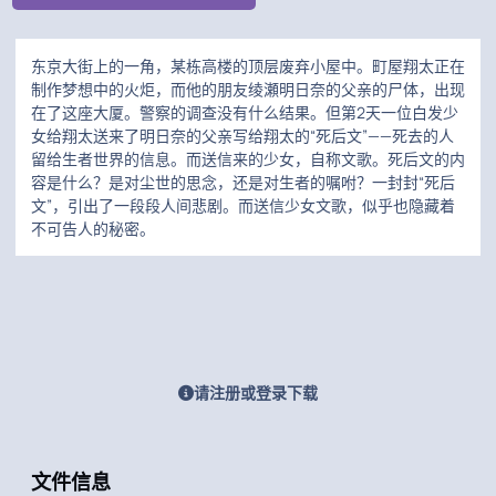
东京大街上的一角，某栋高楼的顶层废弃小屋中。町屋翔太正在
制作梦想中的火炬，而他的朋友绫瀬明日奈的父亲的尸体，出现
在了这座大厦。警察的调查没有什么结果。但第2天一位白发少
女给翔太送来了明日奈的父亲写给翔太的“死后文”——死去的人
留给生者世界的信息。而送信来的少女，自称文歌。死后文的内
容是什么？是对尘世的思念，还是对生者的嘱咐？一封封“死后
文”，引出了一段段人间悲剧。而送信少女文歌，似乎也隐藏着
不可告人的秘密。
请注册或登录下载
文件信息