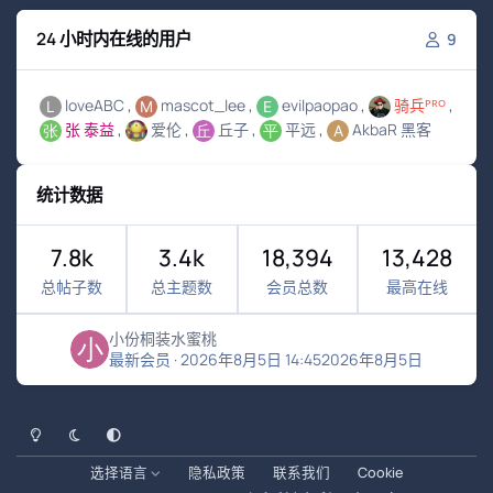
24 小时内在线的用户
9
loveABC
mascot_lee
evilpaopao
骑兵ᴾᴿᴼ
张 泰益
爱伦
丘子
平远
AkbaR 黑客
统计数据
7.8k
3.4k
18,394
13,428
总帖子数
总主题数
会员总数
最高在线
小份桐装水蜜桃
最新会员
·
2026年8月5日 14:45
2026年8月5日
浅色模式
黑暗模式
系统偏好
选择语言
隐私政策
联系我们
Cookie