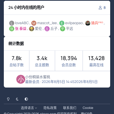
24 小时内在线的用户
8
loveABC
mascot_lee
evilpaopao
骑兵ᴾᴿᴼ
张 泰益
爱伦
丘子
平远
统计数据
7.8k
3.4k
18,394
13,428
总帖子数
总主题数
会员总数
最高在线
小份桐装水蜜桃
最新会员
·
2026年8月5日 14:45
2026年8月5日
浅色模式
黑暗模式
系统偏好
选择语言
隐私政策
联系我们
Cookie
© Copyright 2021-
2026
okscc.com
保留所有权利。
豫ICP备