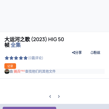
大运河之歌 (2023) HlG 50
帧
全集
分享
粉丝
(0篇评论)
记录
由
骑兵ᴾᴿᴼ
查找他们的其他文件
上一张轮播幻灯片
下一张轮播幻灯片