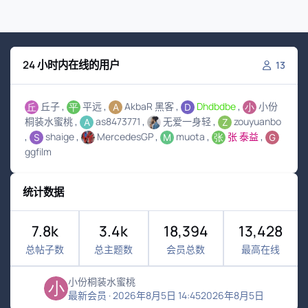
24 小时内在线的用户
13
丘子
平远
AkbaR 黑客
Dhdbdbe
小份
桐装水蜜桃
as8473771
无爱一身轻
zouyuanbo
shaige
MercedesGP
muota
张 泰益
ggfilm
统计数据
7.8k
3.4k
18,394
13,428
总帖子数
总主题数
会员总数
最高在线
小份桐装水蜜桃
最新会员
·
2026年8月5日 14:45
2026年8月5日