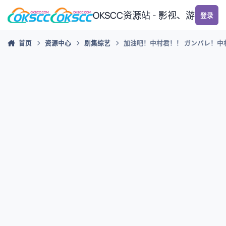
跳转到帖子
OKSCC资源站 - 影视、游戏、
登录
首页
资源中心
剧集综艺
加油吧！中村君！！ ガンバレ！中村くん