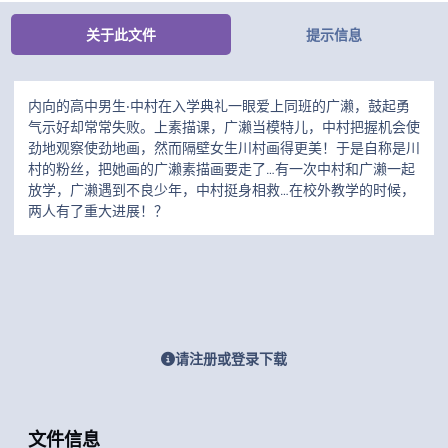
关于此文件
提示信息
内向的高中男生‧中村在入学典礼一眼爱上同班的广濑，鼓起勇
气示好却常常失败。上素描课，广濑当模特儿，中村把握机会使
劲地观察使劲地画，然而隔壁女生川村画得更美！于是自称是川
村的粉丝，把她画的广濑素描画要走了…有一次中村和广濑一起
放学，广濑遇到不良少年，中村挺身相救…在校外教学的时候，
两人有了重大进展！？
请注册或登录下载
文件信息