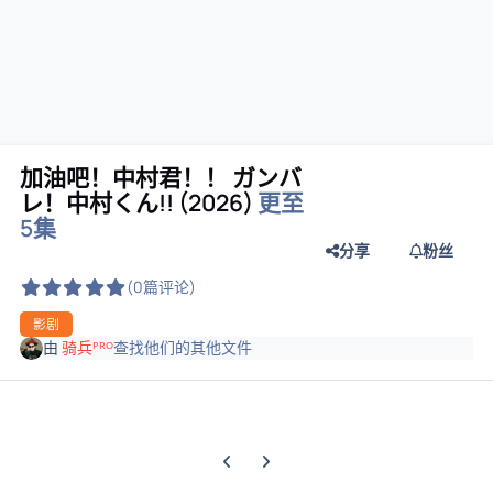
加油吧！中村君！！ ガンバ
レ！中村くん!! (2026)
更至
5集
分享
粉丝
(0篇评论)
影剧
由
骑兵ᴾᴿᴼ
查找他们的其他文件
上一张轮播幻灯片
下一张轮播幻灯片