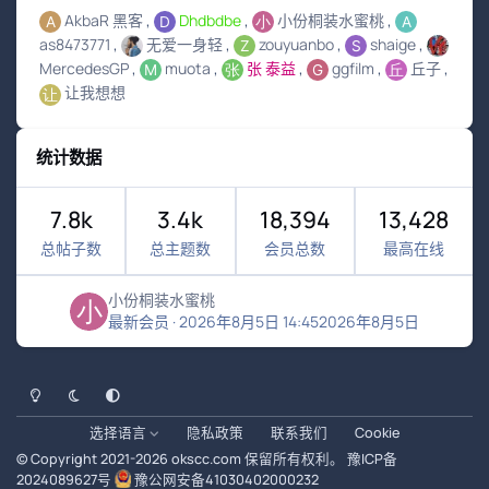
AkbaR 黑客
Dhdbdbe
小份桐装水蜜桃
as8473771
无爱一身轻
zouyuanbo
shaige
MercedesGP
muota
张 泰益
ggfilm
丘子
让我想想
统计数据
7.8k
3.4k
18,394
13,428
总帖子数
总主题数
会员总数
最高在线
小份桐装水蜜桃
最新会员
·
2026年8月5日 14:45
2026年8月5日
浅色模式
黑暗模式
系统偏好
选择语言
隐私政策
联系我们
Cookie
© Copyright 2021-
2026
okscc.com
保留所有权利。
豫ICP备
2024089627号
豫公网安备41030402000232