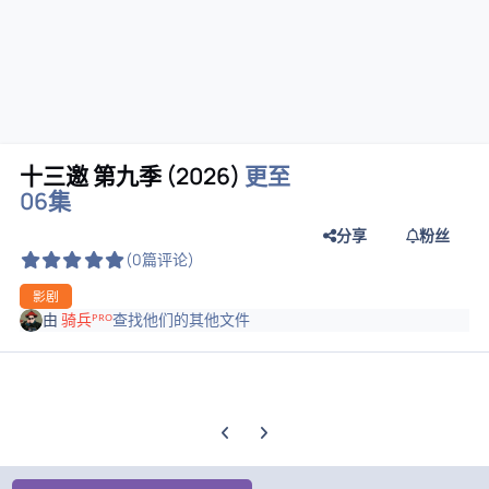
十三邀 第九季 (2026)
更至
06集
分享
粉丝
(0篇评论)
影剧
由
骑兵ᴾᴿᴼ
查找他们的其他文件
上一张轮播幻灯片
下一张轮播幻灯片