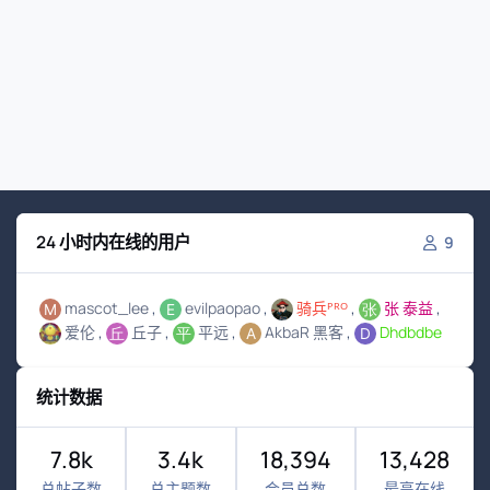
24 小时内在线的用户
9
mascot_lee
evilpaopao
骑兵ᴾᴿᴼ
张 泰益
爱伦
丘子
平远
AkbaR 黑客
Dhdbdbe
统计数据
7.8k
3.4k
18,394
13,428
总帖子数
总主题数
会员总数
最高在线