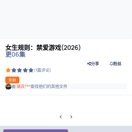
女生规则：禁爱游戏(2026)
更06集
分享
粉丝
(1篇评论)
影剧
由
骑兵ᴾᴿᴼ
查找他们的其他文件
上一张轮播幻灯片
下一张轮播幻灯片