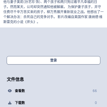
他与妻子美莉(孙艺珍 饰)、两个孩子和两只狗过着平凡幸福的日
子。然而某天，公司却突然通知他被解雇。 为保护妻子孩子，并守
住费尽千辛万苦买来的房子，柳万秀展开重新就业之战。他想出了一
个解决办法：杀死自己的竞争对手。 影片改编自美国作家 唐纳德·维
斯雷克的小说《斧头》。
登录
文件信息
查看数
66
下载数
0