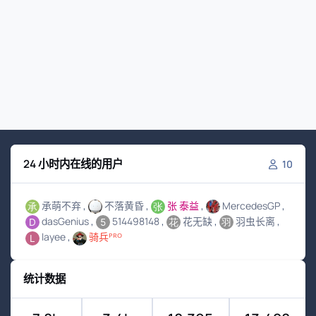
24 小时内在线的用户
10
承萌不弃
不落黄昏
张 泰益
MercedesGP
dasGenius
514498148
花无缺
羽虫长离
layee
骑兵ᴾᴿᴼ
统计数据