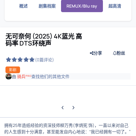
概述
剧集档案
REMUX/Blu ray
超高清
无可奈何 (2025) 4K蓝光 高
码率 DTS环绕声
分享
粉丝
(0篇评论)
影剧
由
骑兵ᴾᴿᴼ
查找他们的其他文件
上一张轮播幻灯片
下一张轮播幻灯片
拥有25年造纸经验的资深技师柳万秀(李炳宪 饰)，一直以来对自己
的人生感到十分满意，甚至能发自内心地说：“我已经拥有一切了。”