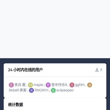
24 小时内在线的用户
7
贵兵 鹿
maple
苦中作乐8
ggfilm
AkbaR 黑客
RNGAYin
evilpaopao
统计数据