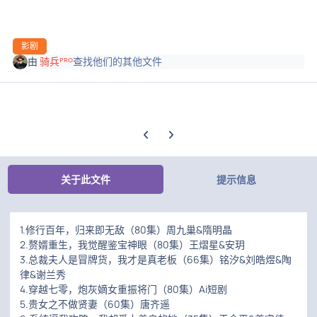
影剧
由
骑兵ᴾᴿᴼ
查找他们的其他文件
上一张轮播幻灯片
下一张轮播幻灯片
关于此文件
提示信息
1.修行百年，归来即无敌（80集）周九巢&隋明晶
2.赘婿重生，我觉醒鉴宝神眼（80集）王熠星&安玥
3.总裁夫人是冒牌货，我才是真老板（66集）铭汐&刘皓煜&陶
律&谢兰秀
4.穿越七零，炮灰嫡女重振将门（80集）Ai短剧
5.贵女之不做贤妻（60集）唐齐遥