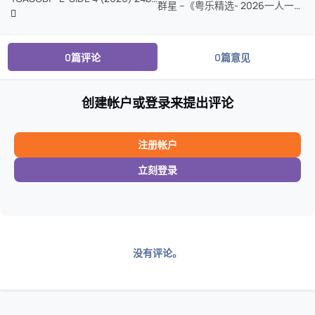
群星 --《粤乐精选- 2026一人一首成名曲 HQII》粤乐悦越唱片WAV CUE
0篇评论
0篇意见
创建帐户或登录来提出评论
注册帐户
立刻登录
没有评论。