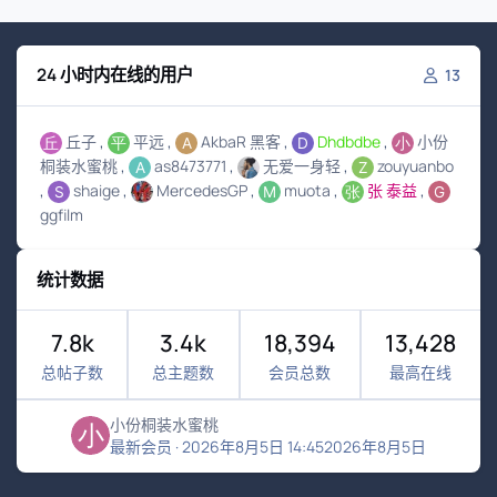
24 小时内在线的用户
13
丘子
平远
AkbaR 黑客
Dhdbdbe
小份
桐装水蜜桃
as8473771
无爱一身轻
zouyuanbo
shaige
MercedesGP
muota
张 泰益
ggfilm
统计数据
7.8k
3.4k
18,394
13,428
总帖子数
总主题数
会员总数
最高在线
小份桐装水蜜桃
最新会员
·
2026年8月5日 14:45
2026年8月5日